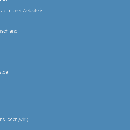
auf dieser Website ist:
utschland
s.de
ns“ oder „wir“)